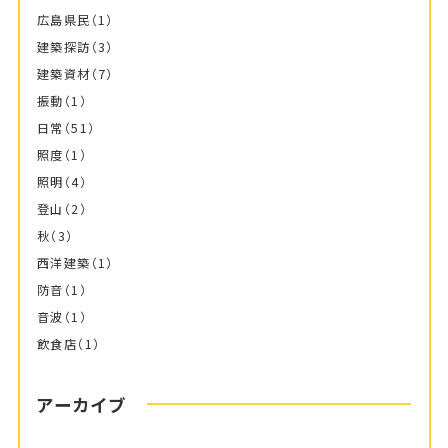
広島県民
（1）
建築探訪
（3）
建築資材
（7）
振動
（1）
日常
（51）
照度
（1）
照明
（4）
登山
（2）
秋
（3）
西洋建築
（1）
防音
（1）
音波
（1）
飲食店
（1）
アーカイブ