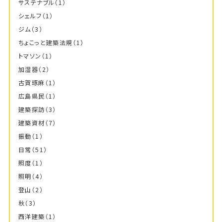
サステナブル
（1）
シェルフ
（1）
ジム
（3）
ちょこっと建築法規
（1）
トマソン
（1）
加湿器
（2）
古賀琢麻
（1）
広島県民
（1）
建築探訪
（3）
建築資材
（7）
振動
（1）
日常
（51）
照度
（1）
照明
（4）
登山
（2）
秋
（3）
西洋建築
（1）