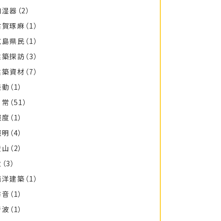
加湿器
（2）
古賀琢麻
（1）
広島県民
（1）
建築探訪
（3）
建築資材
（7）
振動
（1）
日常
（51）
照度
（1）
照明
（4）
登山
（2）
秋
（3）
西洋建築
（1）
防音
（1）
音波
（1）