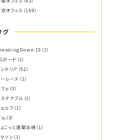
大阪オフィス
（43）
東京オフィス
（169）
タグ
reakingDown 15
（1）
FGボード
（1）
インテリア
（51）
カーレース
（1）
カフェ
（3）
サステナブル
（1）
シェルフ
（1）
ジム
（3）
ちょこっと建築法規
（1）
トマソン
（1）