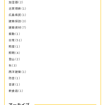
加湿器
（2）
古賀琢麻
（1）
広島県民
（1）
建築探訪
（3）
建築資材
（7）
振動
（1）
日常
（51）
照度
（1）
照明
（4）
登山
（2）
秋
（3）
西洋建築
（1）
防音
（1）
音波
（1）
飲食店
（1）
アーカイブ