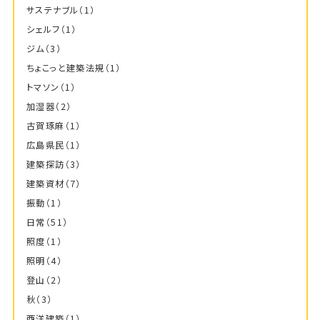
サステナブル
（1）
シェルフ
（1）
ジム
（3）
ちょこっと建築法規
（1）
トマソン
（1）
加湿器
（2）
古賀琢麻
（1）
広島県民
（1）
建築探訪
（3）
建築資材
（7）
振動
（1）
日常
（51）
照度
（1）
照明
（4）
登山
（2）
秋
（3）
西洋建築
（1）