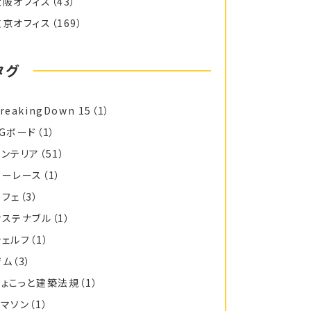
大阪オフィス
（43）
東京オフィス
（169）
タグ
reakingDown 15
（1）
FGボード
（1）
インテリア
（51）
カーレース
（1）
カフェ
（3）
サステナブル
（1）
シェルフ
（1）
ジム
（3）
ちょこっと建築法規
（1）
トマソン
（1）