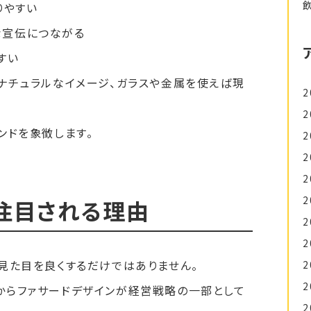
りやすい
な宣伝につながる
すい
ナチュラルなイメージ、ガラスや金属を使えば現
2
2
ンドを象徴します。
2
2
2
2
注目される理由
2
2
見た目を良くするだけではありません。
2
2
からファサードデザインが経営戦略の一部として
2