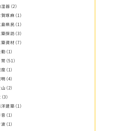
加湿器
（2）
古賀琢麻
（1）
広島県民
（1）
建築探訪
（3）
建築資材
（7）
振動
（1）
日常
（51）
照度
（1）
照明
（4）
登山
（2）
秋
（3）
西洋建築
（1）
防音
（1）
音波
（1）