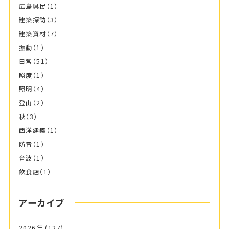
広島県民
（1）
建築探訪
（3）
建築資材
（7）
振動
（1）
日常
（51）
照度
（1）
照明
（4）
登山
（2）
秋
（3）
西洋建築
（1）
防音
（1）
音波
（1）
飲食店
（1）
アーカイブ
2026年
(127)