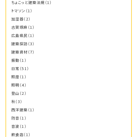
ちょこっと建築法規
（1）
トマソン
（1）
加湿器
（2）
古賀琢麻
（1）
広島県民
（1）
建築探訪
（3）
建築資材
（7）
振動
（1）
日常
（51）
照度
（1）
照明
（4）
登山
（2）
秋
（3）
西洋建築
（1）
防音
（1）
音波
（1）
飲食店
（1）