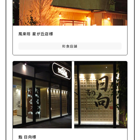
風来坊 星が丘店様
和食店舗
鮨 日向様