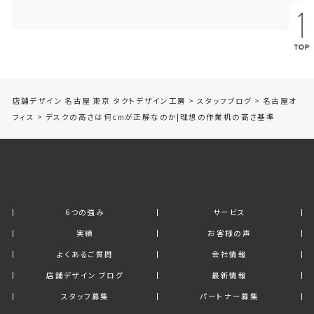
店舗デザイン 名古屋 東京 タクトデザイン工房
>
スタッフブログ
>
名古屋オ
フィス
>
デスクの高さは何cmが正解なのか|理想の作業机の高さ基準
6つの強み
サービス
実績
お客様の声
よくあるご質問
会社情報
店舗デザイン ブログ
最新情報
スタッフ募集
パートナー募集