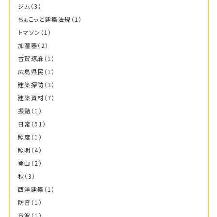
ジム
（3）
ちょこっと建築法規
（1）
トマソン
（1）
加湿器
（2）
古賀琢麻
（1）
広島県民
（1）
建築探訪
（3）
建築資材
（7）
振動
（1）
日常
（51）
照度
（1）
照明
（4）
登山
（2）
秋
（3）
西洋建築
（1）
防音
（1）
音波
（1）