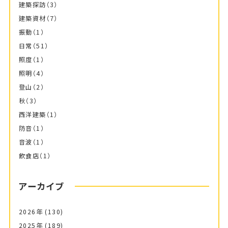
建築探訪
（3）
建築資材
（7）
振動
（1）
日常
（51）
照度
（1）
照明
（4）
登山
（2）
秋
（3）
西洋建築
（1）
防音
（1）
音波
（1）
飲食店
（1）
アーカイブ
2026年
(130)
2025年
(189)