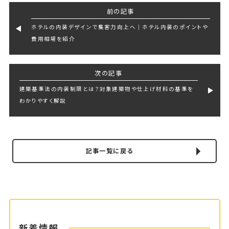
e
te
r
前の記事
b
r
e
ホテルの内装デザインで集客力向上へ｜ホテル内装のポイントや
o
費用相場を紹介
o
k
次の記事
建築基準法の内装制限とは？対象建築物や仕上げ材料の基準を
わかりやすく解説
記事一覧に戻る
新着情報