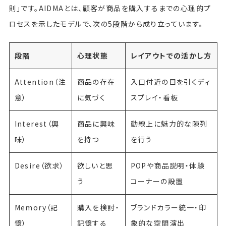
則」です。AIDMAとは、顧客が商品を購入するまでの心理的プ
ロセスを示したモデルで、次の5段階から成り立っています。
段階
心理状態
レイアウトでの活かし方
Attention（注
商品の存在
入口付近の目を引くディ
意）
に気づく
スプレイ・看板
Interest（興
商品に興味
動線上に魅力的な陳列
味）
を持つ
を行う
Desire（欲求）
欲しいと思
POPや商品説明・体験
う
コーナーの設置
Memory（記
購入を検討・
ブランドカラー統一・印
憶）
記憶する
象的な空間演出