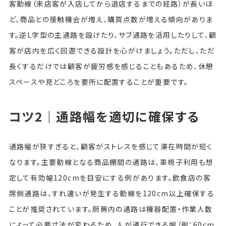
客動線（来店客が入店してから退店するまでの経路）が長いほ
ど、商品との接触機会が増え、購買点数が増える傾向がありま
す。逆L字型の主通路を設けたり、サブ通路を活用したりして、顧
客が店内を広く回遊できる設計を心がけましょう。ただし、ただ
長くするだけでは顧客が疲労感を感じることもあるため、休憩
スペースや見どころを要所に配置することが重要です。
コツ2｜通路幅を適切に確保する
通路幅が狭すぎると、顧客がストレスを感じて滞在時間が短く
なります。主要動線となる商品棚間の通路は、車椅子利用も想
定して有効幅120cmを目安にする例があります。飲食店の客
席側通路は、すれ違いが発生する動線を120cm以上確保する
ことが推奨されています。厨房内の通路は機器配置・作業人数
によって必要寸法が変わるため、人が通行できる幅（例：60cm