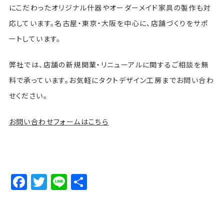
にこだわったオリジナル什器やオーダーメイド家具の製作も対
応しています。名古屋・東京・大阪を中心に、店舗づくりをサポ
ートしています。
弊社では、店舗の新規開業・リニューアルに関するご相談を無
料で承っています。お気軽にタクトデザイン工房までお問い合わ
せください。
お問い合わせフォームはこちら
F
T
Li
S
a
w
n
h
c
it
e
a