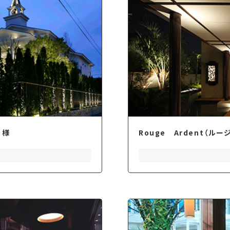
）様
Rouge Ardent（ル