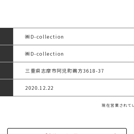
㈱D-collection
㈱D-collection
三重県志摩市阿児町鵜方3618-37
2020.12.22
現在営業されて