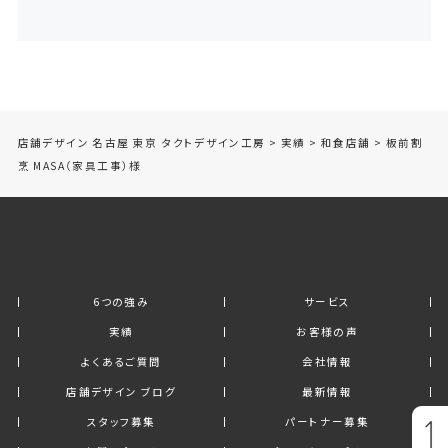
店舗デザイン 名古屋 東京 タクトデザイン工房
>
実績
>
和食店舗
>
板前割
烹 MASA（家具工事）様
6つの強み
サービス
実績
お客様の声
よくあるご質問
会社情報
店舗デザイン ブログ
最新情報
スタッフ募集
パートナー募集