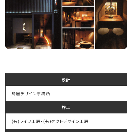
設計
鳥居デザイン事務所
施工
(有)ライフ工房・(有)タクトデザイン工房