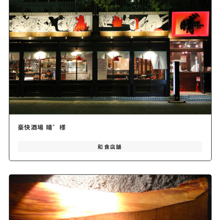
豪快酒場 晴゛様
和食店舗