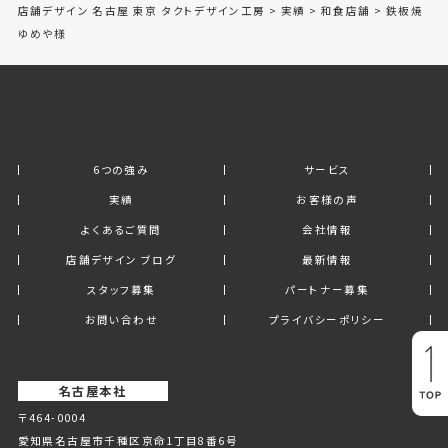
店舗デザイン 名古屋 東京 タクトデザイン工房
>
実績
>
和食店舗
>
鉄板焼
ゆめや様
6つの強み
サービス
実績
お客様の声
よくあるご質問
会社情報
店舗デザイン ブログ
最新情報
スタッフ募集
パートナー募集
お問い合わせ
プライバシーポリシー
名古屋本社
〒464-0004
愛知県名古屋市千種区京命1丁⽬8番6号