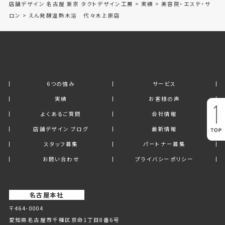
店舗デザイン 名古屋 東京 タクトデザイン工房
>
実績
>
美容院・エステ・サ
ロン
>
えん発酵温熱木浴 代々木上原店
6つの強み
サービス
実績
お客様の声
よくあるご質問
会社情報
店舗デザイン ブログ
最新情報
スタッフ募集
パートナー募集
お問い合わせ
プライバシーポリシー
名古屋本社
〒464-0004
愛知県名古屋市千種区京命1丁⽬8番6号