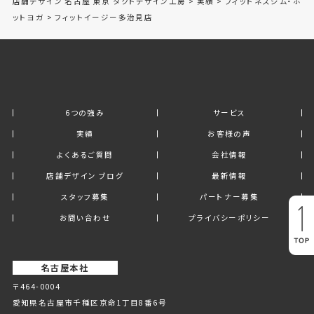
店舗デザイン 名古屋 東京 タクトデザイン工房
>
実績
>
フィットネスジム・ホ
ットヨガ
>
フィットイージー多治見店
6つの強み
サービス
実績
お客様の声
よくあるご質問
会社情報
店舗デザイン ブログ
最新情報
スタッフ募集
パートナー募集
お問い合わせ
プライバシーポリシー
名古屋本社
〒464-0004
愛知県名古屋市千種区京命1丁⽬8番6号