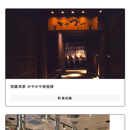
旅籠茶家 かやかや栄宿様
和食店舗