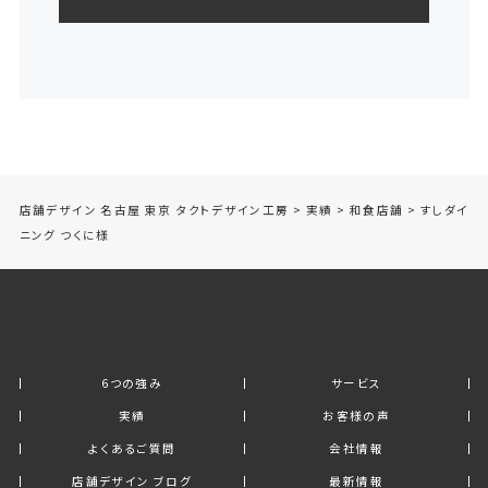
店舗デザイン 名古屋 東京 タクトデザイン工房
>
実績
>
和食店舗
>
すしダイ
ニング つくに様
6つの強み
サービス
実績
お客様の声
よくあるご質問
会社情報
店舗デザイン ブログ
最新情報