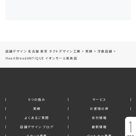
店舗デザイン 名古屋 東京 タクトデザイン工房
>
実績
>
洋食店舗
>
HeartBreadANTIQUE イオンモール東員店
6つの強み
サービス
実績
お客様の声
よくあるご質問
会社情報
店舗デザイン ブログ
最新情報
スタッフ募集
パートナー募集