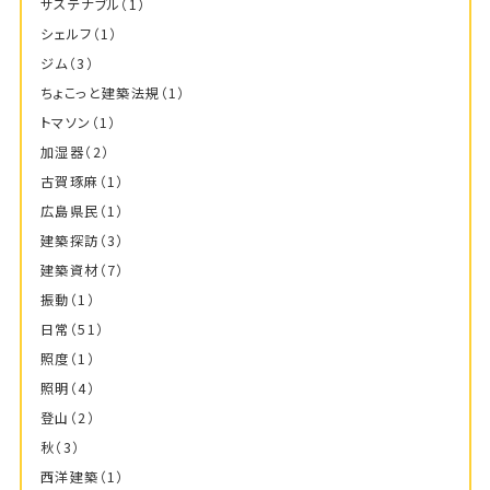
サステナブル
（1）
シェルフ
（1）
ジム
（3）
ちょこっと建築法規
（1）
トマソン
（1）
加湿器
（2）
古賀琢麻
（1）
広島県民
（1）
建築探訪
（3）
建築資材
（7）
振動
（1）
日常
（51）
照度
（1）
照明
（4）
登山
（2）
秋
（3）
西洋建築
（1）