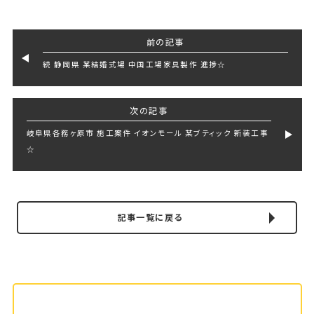
前の記事
続 静岡県 某結婚式場 中国工場家具製作 進捗☆
次の記事
岐阜県各務ヶ原市 施工案件 イオンモール 某ブティック 新装工事
☆
記事一覧に戻る