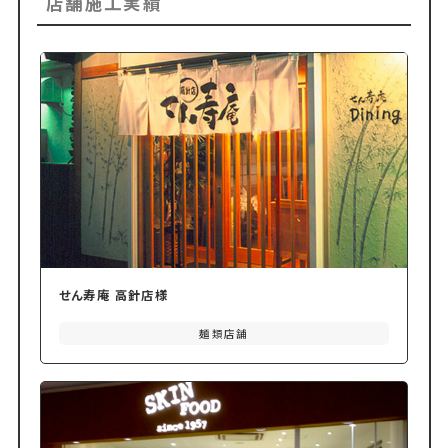
店舗施工実績
せん寿庵 高針店様
麺類店舗