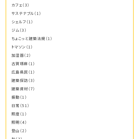
カフェ
（3）
サステナブル
（1）
シェルフ
（1）
ジム
（3）
ちょこっと建築法規
（1）
トマソン
（1）
加湿器
（2）
古賀琢麻
（1）
広島県民
（1）
建築探訪
（3）
建築資材
（7）
振動
（1）
日常
（51）
照度
（1）
照明
（4）
登山
（2）
秋
（3）