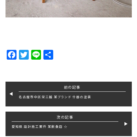
Facebook
Twitter
Line
Share
前の記事
名古屋市中区栄三越 某ブランド 什器の塗装
次の記事
愛知県 設計施工案件 某飲食店 ☆