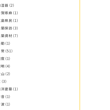
加湿器
（2）
古賀琢麻
（1）
広島県民
（1）
建築探訪
（3）
建築資材
（7）
振動
（1）
日常
（51）
照度
（1）
照明
（4）
登山
（2）
秋
（3）
西洋建築
（1）
防音
（1）
音波
（1）