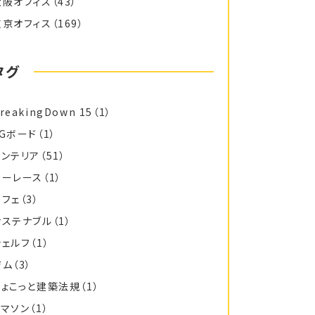
大阪オフィス
（43）
東京オフィス
（169）
タグ
reakingDown 15
（1）
FGボード
（1）
インテリア
（51）
カーレース
（1）
カフェ
（3）
サステナブル
（1）
シェルフ
（1）
ジム
（3）
ちょこっと建築法規
（1）
トマソン
（1）