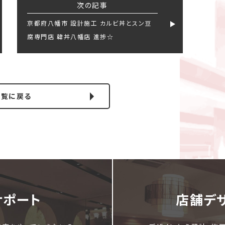
次の記事
京都府八幡市 設計施工 カルビ丼とスン豆
腐専門店 韓丼八幡店 進捗☆
一覧に戻る
サポート
店舗デ