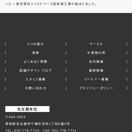
ィス
>
東京港区ファストフード店改装工事が始まりました。
6つの強み
サービス
実績
お客様の声
よくあるご質問
会社情報
店舗デザイン ブログ
最新情報
スタッフ募集
パートナー募集
お問い合わせ
プライバシーポリシー
名古屋本社
〒464-0004
愛知県名古屋市千種区京命1丁⽬8番6号
TEL：
052-778-7730
FAX：052-778-7731