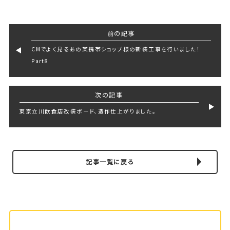
前の記事
CMでよく見るあの某携帯ショップ様の新装工事を行いました！
Part8
次の記事
東京立川飲食店改装ボード、造作仕上がりました。
記事一覧に戻る