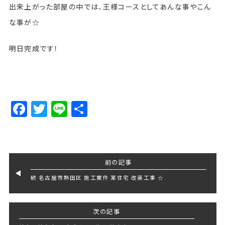
出来上がった部屋の中では、王様コースとしてあんな事やこん
な事が☆
明日完成です！
Facebook
Twitter
Line
Share
前の記事
続 名古屋市熱田区 施工案件 某住宅 改装工事 ☆
次の記事