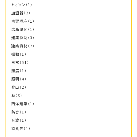
トマソン
（1）
加湿器
（2）
古賀琢麻
（1）
広島県民
（1）
建築探訪
（3）
建築資材
（7）
振動
（1）
日常
（51）
照度
（1）
照明
（4）
登山
（2）
秋
（3）
西洋建築
（1）
防音
（1）
音波
（1）
飲食店
（1）