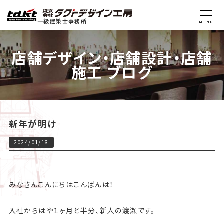
一級建築士事務所
MENU
店舗デザイン・店舗設計・店舗
施工 ブログ
新年が明け
2024/01/18
みなさんこんにちはこんばんは！
入社からはや１ヶ月と半分、新人の渡瀬です。