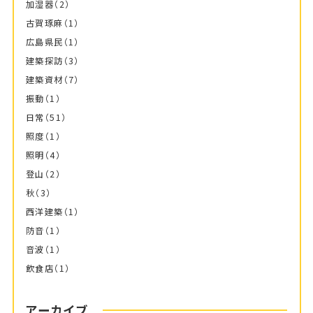
加湿器
（2）
古賀琢麻
（1）
広島県民
（1）
建築探訪
（3）
建築資材
（7）
振動
（1）
日常
（51）
照度
（1）
照明
（4）
登山
（2）
秋
（3）
西洋建築
（1）
防音
（1）
音波
（1）
飲食店
（1）
アーカイブ