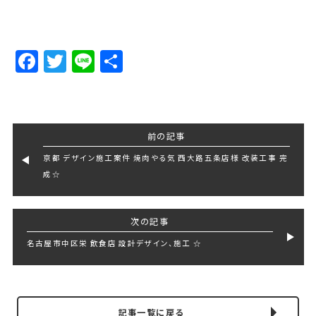
Facebook
Twitter
Line
Share
前の記事
京都 デザイン施工案件 焼肉やる気 西大路五条店様 改装工事 完
成☆
次の記事
名古屋市中区栄 飲食店 設計デザイン、施工 ☆
記事一覧に戻る