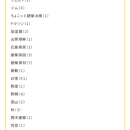
シェルフ
（1）
ジム
（3）
ちょこっと建築法規
（1）
トマソン
（1）
加湿器
（2）
古賀琢麻
（1）
広島県民
（1）
建築探訪
（3）
建築資材
（7）
振動
（1）
日常
（51）
照度
（1）
照明
（4）
登山
（2）
秋
（3）
西洋建築
（1）
防音
（1）