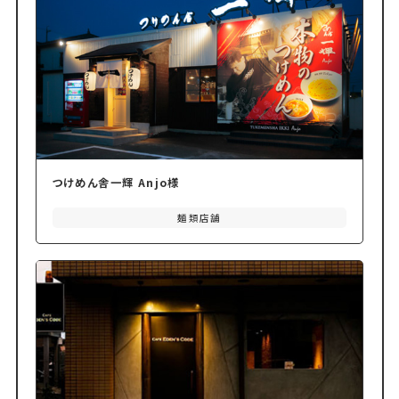
つけめん舎一輝 Anjo様
麺類店舗