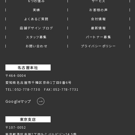
6つの強み
サービス
実績
お客様の声
よくあるご質問
会社情報
店舗デザイン ブログ
最新情報
スタッフ募集
パートナー募集
お問い合わせ
プライバシーポリシー
名古屋本社
〒464-0004
愛知県名古屋市千種区京命1丁⽬8番6号
TEL：
052-778-7730
FAX：052-778-7731
Googleマップ
東京支店
〒107-0052
東京都港区赤坂7丁目9-7 バルビゾン74 5階