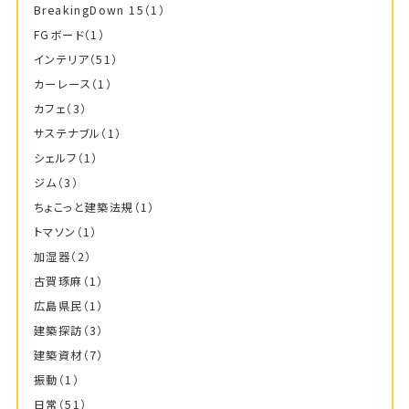
BreakingDown 15
（1）
FGボード
（1）
インテリア
（51）
カーレース
（1）
カフェ
（3）
サステナブル
（1）
シェルフ
（1）
ジム
（3）
ちょこっと建築法規
（1）
トマソン
（1）
加湿器
（2）
古賀琢麻
（1）
広島県民
（1）
建築探訪
（3）
建築資材
（7）
振動
（1）
日常
（51）