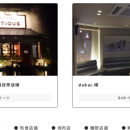
E 四日市店様
dubai.様
イーツ
BAR・
オ
和食店舗
焼肉店
麺類店舗