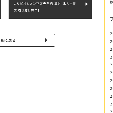
カルビ丼とスン豆腐専門店 韓丼 北名古屋
店 引き渡し完了！
2
一覧に戻る
2
2
2
2
2
2
2
2
2
2