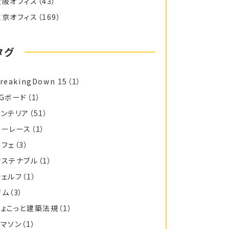
大阪オフィス
（43）
東京オフィス
（169）
タグ
reakingDown 15
（1）
FGボード
（1）
インテリア
（51）
カーレース
（1）
カフェ
（3）
サステナブル
（1）
シェルフ
（1）
ジム
（3）
ちょこっと建築法規
（1）
トマソン
（1）