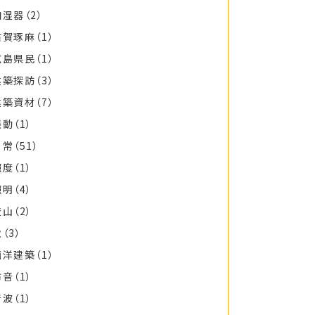
加湿器
（2）
古賀琢麻
（1）
広島県民
（1）
建築探訪
（3）
建築資材
（7）
振動
（1）
日常
（51）
照度
（1）
照明
（4）
登山
（2）
秋
（3）
西洋建築
（1）
防音
（1）
音波
（1）