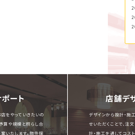
2
2
2
サポート
店舗デ
お店をやっていきたいの
デザインから設計・施
ご予算や規模と照らし合
せいただくことで、注
提案いたします。物件探
計・施工を通してコス