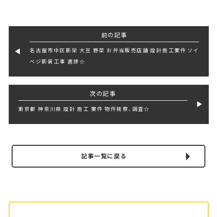
前の記事
名古屋市中区新栄 大豆 野菜 お弁当販売店舗 設計施工案件 ソイ
ベジ新装工事 進捗☆
次の記事
東京都 神奈川県 設計 施工 案件 物件視察、調査☆
記事一覧に戻る