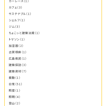
カーレース
（1）
カフェ
（3）
サステナブル
（1）
シェルフ
（1）
ジム
（3）
ちょこっと建築法規
（1）
トマソン
（1）
加湿器
（2）
古賀琢麻
（1）
広島県民
（1）
建築探訪
（3）
建築資材
（7）
振動
（1）
日常
（51）
照度
（1）
照明
（4）
登山
（2）