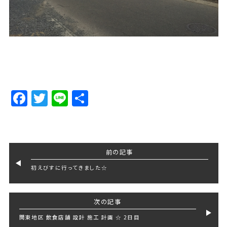
Facebook
Twitter
Line
Share
前の記事
初えびすに行ってきました☆
次の記事
関東地区 飲食店舗 設計 施工 計画 ☆ 2日目