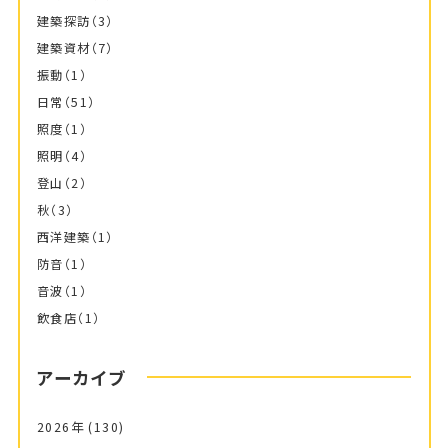
建築探訪
（3）
建築資材
（7）
振動
（1）
日常
（51）
照度
（1）
照明
（4）
登山
（2）
秋
（3）
西洋建築
（1）
防音
（1）
音波
（1）
飲食店
（1）
アーカイブ
2026年
(130)