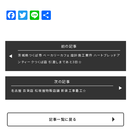
Facebook
Twitter
Line
Share
前の記事
茨城県つくば市 ベーカリーカフェ 設計施工案件 ハートブレッドア
ンティークつくば店 引渡しまであと3日☆
次の記事
名古屋 百貨店 松坂屋物販店舗 新装工事着工☆
記事一覧に戻る