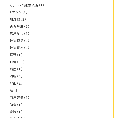
ちょこっと建築法規
（1）
トマソン
（1）
加湿器
（2）
古賀琢麻
（1）
広島県民
（1）
建築探訪
（3）
建築資材
（7）
振動
（1）
日常
（51）
照度
（1）
照明
（4）
登山
（2）
秋
（3）
西洋建築
（1）
防音
（1）
音波
（1）