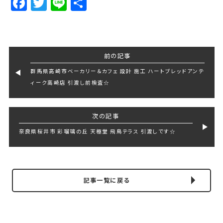
Facebook
Twitter
Line
Share
前の記事
群馬県高崎市ベーカリー＆カフェ 設計 施工 ハートブレッドアンテ
ィーク高崎店 引渡し前検査☆
次の記事
奈良県桜井市 彩瑠璃の丘 天極堂 飛鳥テラス 引渡しです☆
記事一覧に戻る