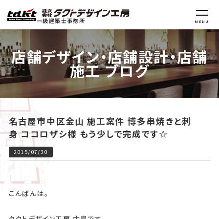
一級建築士事務所
MENU
店舗デザイン・店舗設計・店舗
施工 ブログ
名古屋市中区金山 施工案件 博多串焼きと刺
身 ココロザシ様 もう少しで完成です☆
2015/07/30
こんばんは。
タクトデザイン工房 中島です。