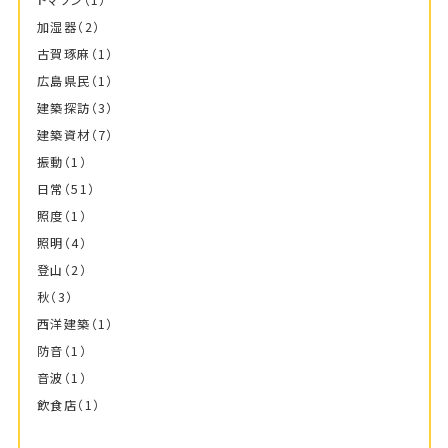
トマソン
（1）
加湿器
（2）
古賀琢麻
（1）
広島県民
（1）
建築探訪
（3）
建築資材
（7）
振動
（1）
日常
（51）
照度
（1）
照明
（4）
登山
（2）
秋
（3）
西洋建築
（1）
防音
（1）
音波
（1）
飲食店
（1）