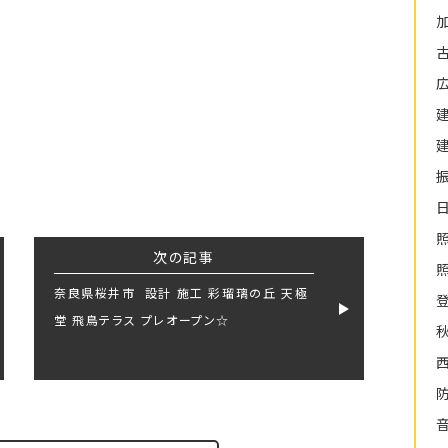
次の記事
奈良県桜井市 設計 施工 彩瑠璃の丘 天極
堂 飛鳥テラス プレオープン☆