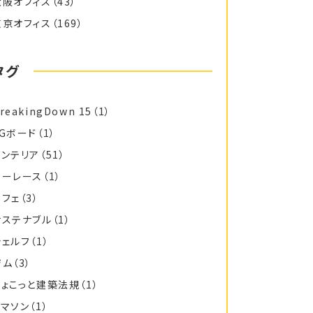
大阪オフィス
（43）
東京オフィス
（169）
タグ
reakingDown 15
（1）
FGボード
（1）
インテリア
（51）
カーレース
（1）
カフェ
（3）
サステナブル
（1）
シェルフ
（1）
ジム
（3）
ちょこっと建築法規
（1）
トマソン
（1）