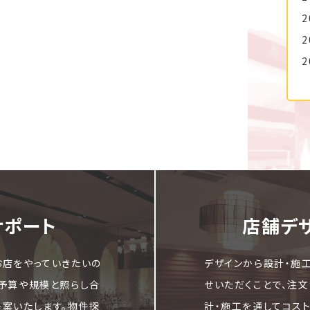
2
2
2
サポート
店舗デ
お店をやっていきたいの
デザインから設計・施
ご予算や規模と照らし合
せいただくことで、注
提案いたします。物件探
計・施工を通してコス