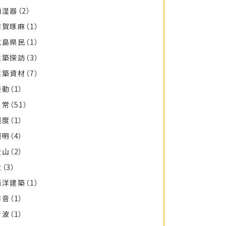
加湿器
（2）
古賀琢麻
（1）
広島県民
（1）
建築探訪
（3）
建築資材
（7）
振動
（1）
日常
（51）
照度
（1）
照明
（4）
登山
（2）
秋
（3）
西洋建築
（1）
防音
（1）
音波
（1）