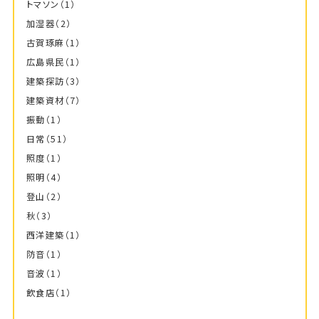
トマソン
（1）
加湿器
（2）
古賀琢麻
（1）
広島県民
（1）
建築探訪
（3）
建築資材
（7）
振動
（1）
日常
（51）
照度
（1）
照明
（4）
登山
（2）
秋
（3）
西洋建築
（1）
防音
（1）
音波
（1）
飲食店
（1）