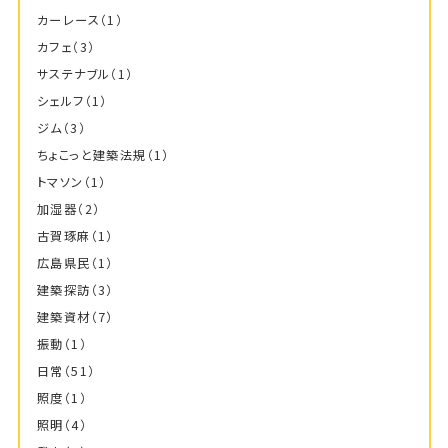
カーレース
（1）
カフェ
（3）
サステナブル
（1）
シェルフ
（1）
ジム
（3）
ちょこっと建築法規
（1）
トマソン
（1）
加湿器
（2）
古賀琢麻
（1）
広島県民
（1）
建築探訪
（3）
建築資材
（7）
振動
（1）
日常
（51）
照度
（1）
照明
（4）