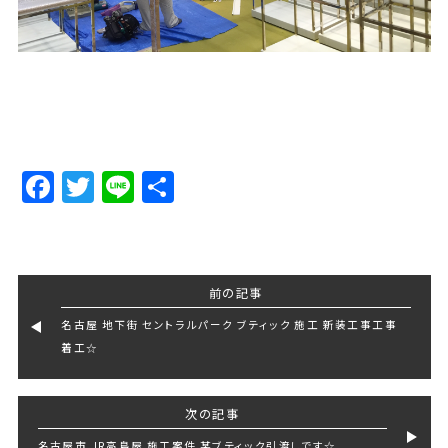
Facebook
Twitter
Line
Share
前の記事
名古屋 地下街 セントラルパーク ブティック 施工 新装工事工事
着工☆
次の記事
名古屋市 JR高島屋 施工案件 某ブティック引渡しです☆