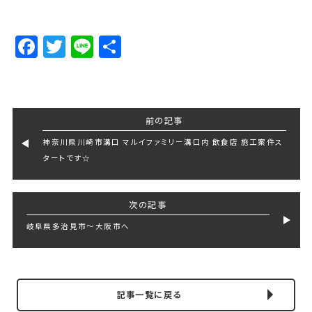
Facebook
Twitter
Line
Share
前の記事
神奈川県川崎市溝口 マルイファミリー溝口内 飲食店 施工案件ス
タートです☆
次の記事
岐阜県多治見市〜大阪市へ
記事一覧に戻る