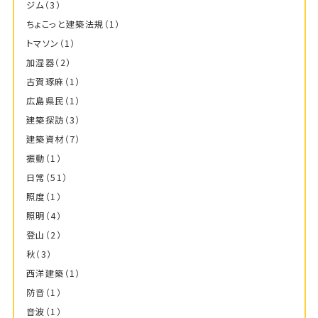
ジム
（3）
ちょこっと建築法規
（1）
トマソン
（1）
加湿器
（2）
古賀琢麻
（1）
広島県民
（1）
建築探訪
（3）
建築資材
（7）
振動
（1）
日常
（51）
照度
（1）
照明
（4）
登山
（2）
秋
（3）
西洋建築
（1）
防音
（1）
音波
（1）