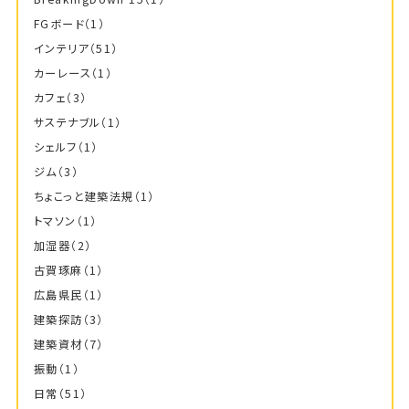
FGボード
（1）
インテリア
（51）
カーレース
（1）
カフェ
（3）
サステナブル
（1）
シェルフ
（1）
ジム
（3）
ちょこっと建築法規
（1）
トマソン
（1）
加湿器
（2）
古賀琢麻
（1）
広島県民
（1）
建築探訪
（3）
建築資材
（7）
振動
（1）
日常
（51）