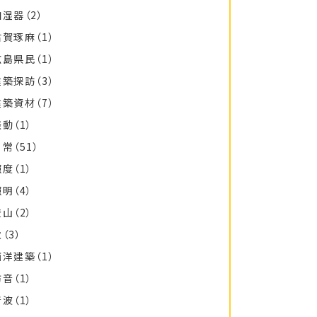
加湿器
（2）
古賀琢麻
（1）
広島県民
（1）
建築探訪
（3）
建築資材
（7）
振動
（1）
日常
（51）
照度
（1）
照明
（4）
登山
（2）
秋
（3）
西洋建築
（1）
防音
（1）
音波
（1）