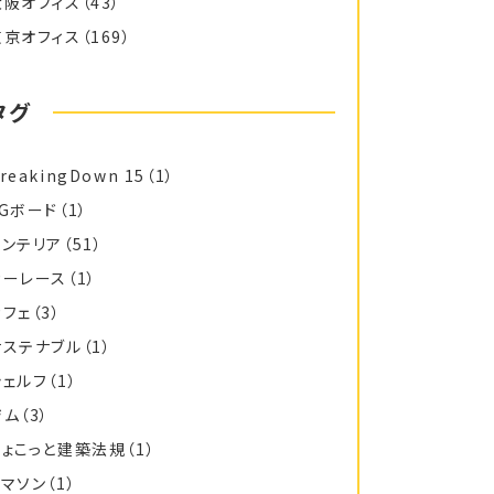
大阪オフィス
（43）
東京オフィス
（169）
タグ
reakingDown 15
（1）
FGボード
（1）
インテリア
（51）
カーレース
（1）
カフェ
（3）
サステナブル
（1）
シェルフ
（1）
ジム
（3）
ちょこっと建築法規
（1）
トマソン
（1）