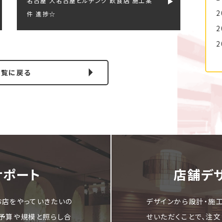
名古屋 大名古屋ビルヂング 飲食店 施工案
2
件 進捗☆
2
2
一覧に戻る
サポート
店舗デ
お店をやっていきたいの
デザインから設計・施
ご予算や規模と照らし合
せいただくことで、注