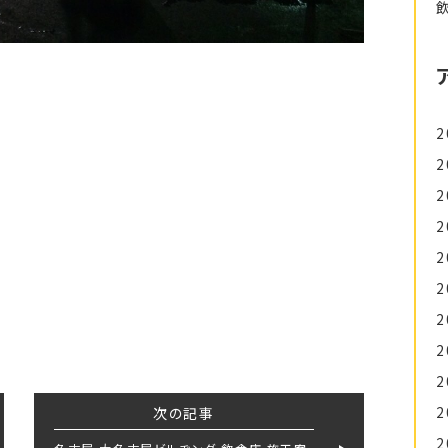
2
2
2
2
2
2
2
2
2
2
次の記事
2