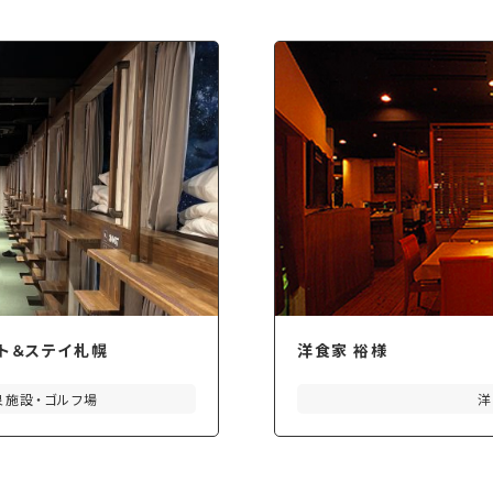
スト＆ステイ札幌
洋食家 裕様
泉施設・ゴルフ場
洋