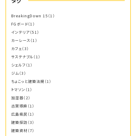
タグ
BreakingDown 15
（1）
FGボード
（1）
インテリア
（51）
カーレース
（1）
カフェ
（3）
サステナブル
（1）
シェルフ
（1）
ジム
（3）
ちょこっと建築法規
（1）
トマソン
（1）
加湿器
（2）
古賀琢麻
（1）
広島県民
（1）
建築探訪
（3）
建築資材
（7）