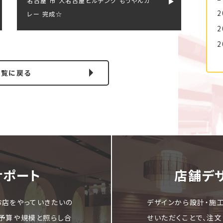
名古屋 市 大名古屋ビルヂング もうやんカ
2
レー 完成☆
2
2
一覧に戻る
サポート
店舗デ
お店をやっていきたいの
デザインから設計・施
ご予算や規模と照らし合
せいただくことで、注