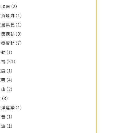
加湿器
（2）
古賀琢麻
（1）
広島県民
（1）
建築探訪
（3）
建築資材
（7）
振動
（1）
日常
（51）
照度
（1）
照明
（4）
登山
（2）
秋
（3）
西洋建築
（1）
防音
（1）
音波
（1）