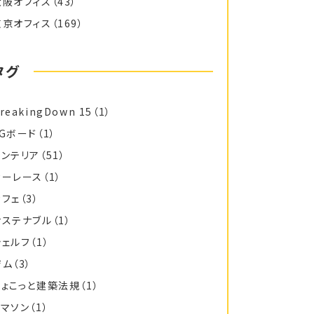
大阪オフィス
（43）
東京オフィス
（169）
タグ
reakingDown 15
（1）
FGボード
（1）
インテリア
（51）
カーレース
（1）
カフェ
（3）
サステナブル
（1）
シェルフ
（1）
ジム
（3）
ちょこっと建築法規
（1）
トマソン
（1）