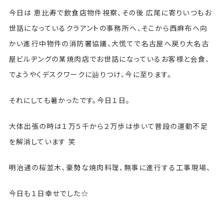
今日は 恵比寿で飲食店物件視察、その後 広尾に寄りいつもお
世話になっているクラアントの事務所へ、そこから西麻布へ向
かい進行中物件の消防署協議、大慌てで名古屋へ戻り大名古
屋ビルヂングの某焼肉店でお世話になっているお客様と会食、
でようやくデスクワークに辿りつけ、今に至ります。
それにしても暑かったです。今日１日。
大体出張の時は１万５千から２万歩は歩いて普段の運動不足
を解消しています 笑
明治通の桜並木、豪勢な焼肉料理、無事に進行する工事現場、
今日も１日幸せでした☆