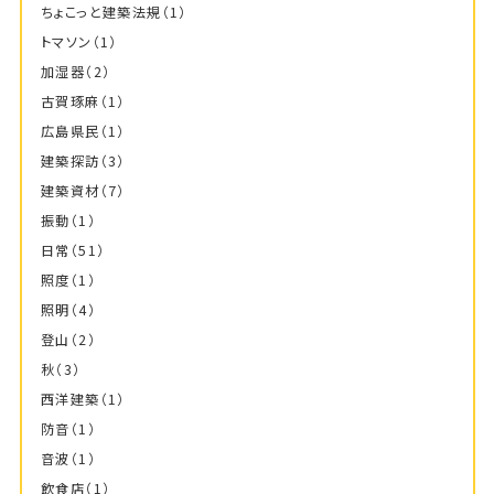
ちょこっと建築法規
（1）
トマソン
（1）
加湿器
（2）
古賀琢麻
（1）
広島県民
（1）
建築探訪
（3）
建築資材
（7）
振動
（1）
日常
（51）
照度
（1）
照明
（4）
登山
（2）
秋
（3）
西洋建築
（1）
防音
（1）
音波
（1）
飲食店
（1）