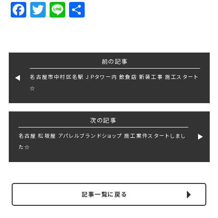
Facebook
Twitter
Line
Share
前の記事
名古屋市中村区名駅 ＪＰタワー内 飲食店 新装工事 施工スタート
☆
次の記事
名古屋 松坂屋 アパレルブランドショップ 施工案件スタートしまし
た☆
記事一覧に戻る