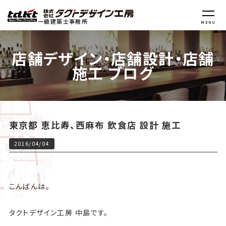
一級建築士事務所
MENU
店舗デザイン・店舗設計・店舗
施工 ブログ
東京都 恵比寿、西麻布 飲食店 設計 施工
2016/04/04
こんばんは。
タクトデザイン工房 中島です。