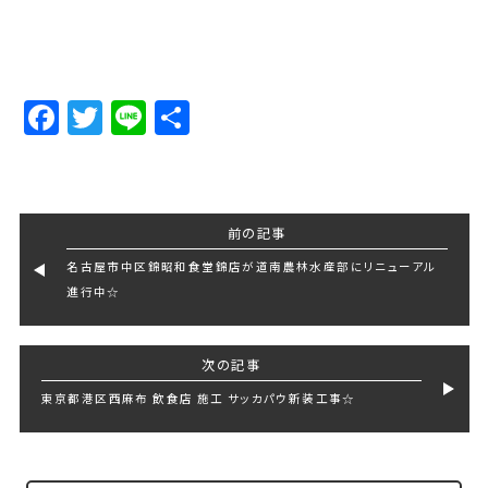
Facebook
Twitter
Line
Share
前の記事
名古屋市中区錦昭和食堂錦店が道南農林水産部にリニューアル
進行中☆
次の記事
東京都港区西麻布 飲食店 施工 サッカパウ新装工事☆