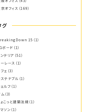
大阪オフィス
（43）
東京オフィス
（169）
タグ
reakingDown 15
（1）
FGボード
（1）
インテリア
（51）
カーレース
（1）
カフェ
（3）
サステナブル
（1）
シェルフ
（1）
ジム
（3）
ちょこっと建築法規
（1）
トマソン
（1）