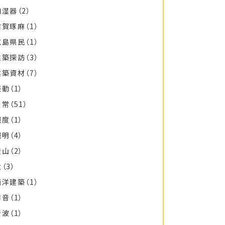
加湿器
（2）
古賀琢麻
（1）
広島県民
（1）
建築探訪
（3）
建築資材
（7）
振動
（1）
日常
（51）
照度
（1）
照明
（4）
登山
（2）
秋
（3）
西洋建築
（1）
防音
（1）
音波
（1）